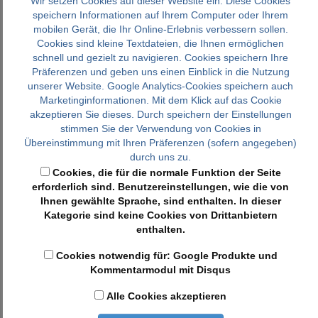
Wir setzen Cookies auf dieser Website ein. Diese Cookies
speichern Informationen auf Ihrem Computer oder Ihrem
Newsletterdaten
mobilen Gerät, die Ihr Online-Erlebnis verbessern sollen.
Cookies sind kleine Textdateien, die Ihnen ermöglichen
schnell und gezielt zu navigieren. Cookies speichern Ihre
Mit der Worldsoft Business Suite (WBS) kann u.a. der Versand von
Präferenzen und geben uns einen Einblick in die Nutzung
analysiert werden kann. Die von Ihnen zum Zwecke des Newslett
unserer Website. Google Analytics-Cookies speichern auch
werden auf den Servern der Worldsoft AG gesp
Marketinginformationen. Mit dem Klick auf das Cookie
Wenn Sie den auf der Website angebotenen Newsletter beziehen
akzeptieren Sie dieses. Durch speichern der Einstellungen
Ihnen eine E-Mail-Adresse, oder Telefonnummer für SMS, sowie I
stimmen Sie der Verwendung von Cookies in
Überprüfung gestatten, dass Sie der Inhaber der angege
Übereinstimmung mit Ihren Präferenzen (sofern angegeben)
Telefonnummer sind und mit dem Empfang des Newsletters einve
durch uns zu.
werden nicht bzw. nur auf freiwilliger Basis erhoben. Diese Daten v
Cookies, die für die normale Funktion der Seite
den Versand der angeforderten Informationen und geben diese nicht 
erforderlich sind. Benutzereinstellungen, wie die von
Die von Ihnen zum Zwecke des Newsletterbezugs eingegeben Date
Ihnen gewählte Sprache, sind enthalten. In dieser
Worldsoft AG gespeichert. Die Verarbeitung der in das Newslette
Kategorie sind keine Cookies von Drittanbietern
Daten erfolgt ausschließlich auf Grundlage Ihrer Einwilligung (Ar
enthalten.
erteilte Einwilligung zur Speicherung der Daten, der E-Mail-Adr
Versand des Newsletters können Sie jederzeit widerrufen, etwa 
Cookies notwendig für: Google Produkte und
Newsletter. Die Rechtmäßigkeit der bereits erfolgten Datenvera
Kommentarmodul mit Disqus
Widerruf unberührt.
Die von Ihnen zum Zwecke des Newsletter-Bezugs bei uns hinterle
Alle Cookies akzeptieren
zu Ihrer Austragung aus dem Newsletter gespeichert und nach der 