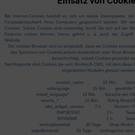
Einsatz von Cooki
Bei Internet-Cookies handelt es sich um kleine Datenpakete, d
Festplattenlaufwerk Ihres Computers gespeichert werden. Wir v
Cookies. Solche Cookies sind notwendig, damit Sie sich auf der W
Features nutzen können; hierzu gehört u. a. auch der Zugriff
Website.
Die meisten Browser sind so eingestellt, dass sie Cookies automat
das Speichern von Cookies jedoch deaktivieren oder Ihren Browser
benachrichtigt, sobald Cookies gesendet w
Nachfolgende sind Cookies die vom Worldsoft-CMS, mit dem diese Web
eingesetzten Modulen genutzt werden
session_name 15 Min. Sess
wslanguage 15 Min. gewählte S
install_language* 15 Min. Sprache der CMS-
wsvote_* 15 Min. Voting Modul Erst
wbs_wdiget_session 2 h Session / Fo
PHPSESSID 2 h Sessi
SRVNAME 2 h Sessi
wsshopbasketid 30 Tage Shop Modul – 
wspollsvoterid 30 Tage Umfrage/nur eine An