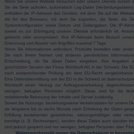
Wenn Sie unsere Website besuchen oder unsere Dienste nutzen üb
Sie die Seite aufrufen, automatisch Log-Daten (Verbindungsdaten
enthalten die IP-Adresse des Gerätes, mit dem Sie auf die Website
die Art des Browsers, mit dem Sie zugreifen, die Seite, die S
Systemkonfiguration sowie Datum und Zeitangaben. Die IP-Adre
soweit es zur Erbringung unserer Dienste erforderlich ist. Anso
gelöscht oder anonymisiert. Ihre IP-Adresse beim Besuch unser
Erkennung und Abwehr von Angriffen maximal 7 Tage.
Wenn Sie Informationen anfordern, Produkte bestellen oder andere
Sie nach Ihrem Namen und anderen persönlichen Informationen.
Entscheidung, ob Sie diese Daten eingeben. Ihre Angaben s
geschützten Servern der Firma Worldsoft AG in der Schweiz. Die 
nach entsprechender Prüfung ein dem EU-Recht vergleichbares D
Eine Datenübermittlung von der EU in die Schweiz ist datenschutzrec
Worldsoft einen Vertrag zur Auftragsverarbeitung abgeschlossen
wenigen, befugten Personen möglich. Diese sind für die tec
redaktionelle Betreuung der Inhalte und Server zuständig.
Soweit die Nutzungs- beziehungsweise Verkehrsdaten für unsere Die
sie längstens bis zu sechs Monate nach Erhebung der Daten gespe
Erfüllung bestehender gesetzlicher, satzungsmäßiger oder vertra
benötigt (z. B. Rechnungen), werden diese Daten auch darüber hi
sind jedoch gesperrt und nur wenigen, befugten Personen über Pass
Widerspruchsrecht gegen die Datenerhebung in besonder