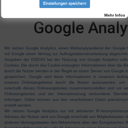
gelöscht. Daten, die zu anderen Zwecken bei uns gespeichert wurd
Einstellungen speichern
den Mitgliederbereich) bleiben hiervon unbe
Mehr Infos
Google Analy
Wir setzen Google Analytics, einen Webanalysedienst der Google I
mit Google einen Vertrag zur Auftragsdatenverarbeitung abgeschl
Vorgaben der DSGVO bei der Nutzung von Google Analytics voll
Cookies. Die durch das Cookie erzeugten Informationen über die 
durch die Nutzer werden in der Regel an einen Server von Google i
gespeichert. Google wird diese Informationen in unserem Auft
unseres Onlineangebotes durch die Nutzer auszuwerten, um R
innerhalb dieses Onlineangebotes zusammenzustellen und um we
Onlineangebotes und der Internetnutzung verbundene Dienstl
erbringen. Dabei können aus den verarbeiteten Daten pseudonym
erstellt werden.
Wir setzen Google Analytics nur mit aktivierter IP-Anonymisieru
Adresse der Nutzer wird von Google innerhalb von Mitgliedstaaten 
anderen Vertragsstaaten des Abkommens über den Europäischen Wir