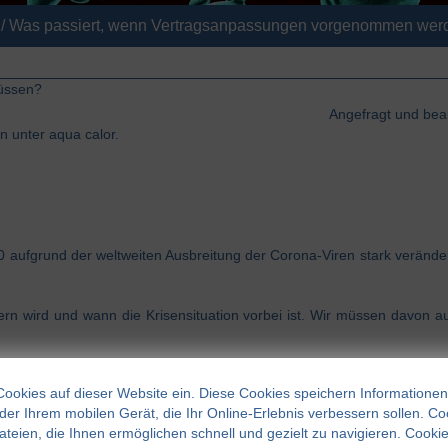
/
Was passiert, wenn Vertragsanpassungen vorgenommen we
üssen?
Angefragt und bea
 unter aqua calor.
 aufgrund der weltweiten Ausbreitung der Corona-Viren stark verändert
rn wird und wann die Krisensituation vorbei ist. Wir müssen davon a
Cookies auf dieser Website ein. Diese Cookies speichern Informationen
er Ihrem mobilen Gerät, die Ihr Online-Erlebnis verbessern sollen. Co
dateien, die Ihnen ermöglichen schnell und gezielt zu navigieren. Cooki