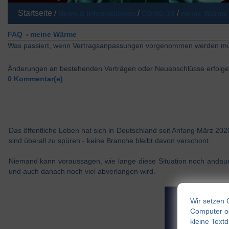
Startseite /
/
/
News & Informationen
COVID-19
meine Wärme
FAQ
meine Wärme
>
Was passiert, wenn Vertragsanpassungen vorgenommen werden m
Änderungen an bestehenden Verträgen oder Neuabschlüsse erfolgen
0 Kommentar(e)
Das öffentliche Leben hat sich in Deutschland seit Anfang März 2020
sind überall zu spüren - keine Branche bleibt davon verschont.
Niemand kann voraussagen, wie lange diese Situation noch andaue
und auch danach noch viel abverlangen wird.
Wir setzen 
Computer od
kleine Text