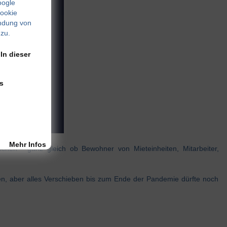
oogle
Cookie
endung von
zu.
In dieser
s
Mehr Infos
schen - ganz gleich ob Bewohner von Mieteinheiten, Mitarbeiter,
ieben, aber alles Verschieben bis zum Ende der Pandemie dürfte noch