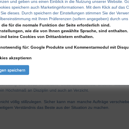
enzen und geben uns einen Einblick in die Nutzung unserer Website. G
ookies speichern auch Marketinginformationen. Mit dem Klick auf das 
 Sie dieses. Durch speichern der Einstellungen stimmen Sie der Verw
Übereinstimmung mit Ihren Präferenzen (sofern angegeben) durch uns 
 die für die normale Funktion der Seite erforderlich sind.
nstellungen, wie die von Ihnen gewählte Sprache, sind enthalten. 
sind keine Cookies von Drittanbietern enthalten.
 notwendig für: Google Produkte und Kommentarmodul mit Disqu
kies akzeptieren
ngen speichern
usbreitung des Virus verhindert. Gesundheitsschutz unserer Mitmen
 ein Höchstmaß an Disziplin und auch an Verzicht.
fe nicht völlig stillzulegen. Sicher kann man manche Aufträge versch
eitigem Verständnis das Beste aus der Situation zu machen.