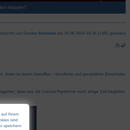
rden müssen?
ntwortet von
Gunter Schwalm
am 24.06.2024 16:26 (1481 gelesen)
. Jeder ist davon betroffen – berufliche und persönliche Einschnitte
usgehen, dass uns die Corona-Pandemie noch einige Zeit begleiten
 auf Ihrem
okies sind
es speichern