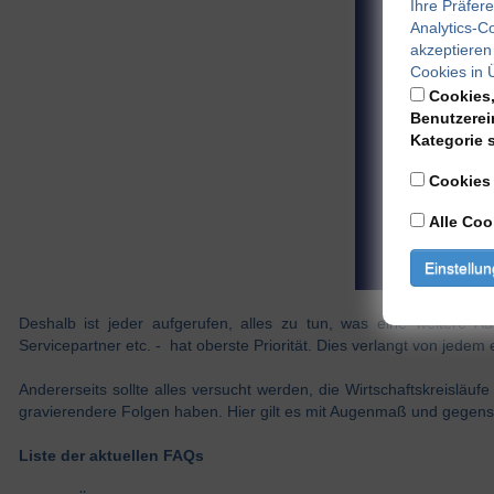
Ihre Präfer
Analytics-C
akzeptieren
Cookies in 
Cookies,
Benutzerei
Kategorie 
Cookies
Alle Coo
Einstellu
Deshalb ist jeder aufgerufen, alles zu tun, was eine weitere A
Servicepartner etc. - hat oberste Priorität. Dies verlangt von jedem
Andererseits sollte alles versucht werden, die Wirtschaftskreisläu
gravierendere Folgen haben. Hier gilt es mit Augenmaß und gegens
Liste der aktuellen FAQs